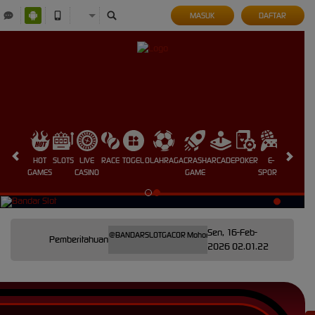
MASUK
DAFTAR
HOT
SLOTS
LIVE
RACE
TOGEL
OLAHRAGA
CRASH
ARCADE
POKER
E-
SABUNG
GAMES
CASINO
GAME
SPORTS
AYAM
Sen, 16-Feb-
e Telegram Resmi kangtoto @BANDARSLOTGACOR Mohon di simpan di kontak telegram Anda untuk
Pemberitahuan
2026 02.01.22