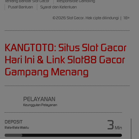
Tentang Bandar Slot Gacor
Responsible Gambling
IDR
2,777,400.00
Pusat Bantuan
Syarat dan Ketentuan
Starlight
Princess™
©2026 Slot Gacor. Hak cipta dilindungi | 18+
1000
gac****7
IDR
KANGTOTO: Situs Slot Gacor
1,963,950.00
Sweet
Bonanza
Hari Ini & Link Slot88 Gacor
1000
Gampang Menang
slot****7
IDR
1,785,450.00
Gates of
Olympus
PELAYANAN
1000
Keunggulan Pelayanan
3
DEPOSIT
Min
Rata-Rata Waktu