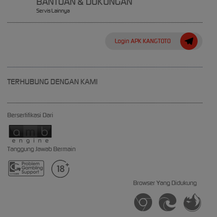
BANTUAN & DUKUNGAN
Servis Lainnya
Login APK KANGTOTO
TERHUBUNG DENGAN KAMI
Bersertifikasi Dari
Tanggung Jawab Bermain
Browser Yang Didukung